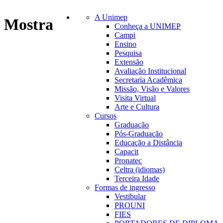
A Unimep
Mostra
Conheça a UNIMEP
Campi
Ensino
Pesquisa
Extensão
Avaliação Institucional
Secretaria Acadêmica
Missão, Visão e Valores
Visita Virtual
Arte e Cultura
Cursos
Graduação
Pós-Graduação
Educação a Distância
Capacit
Pronatec
Celtra (idiomas)
Terceira Idade
Formas de ingresso
Vestibular
PROUNI
FIES