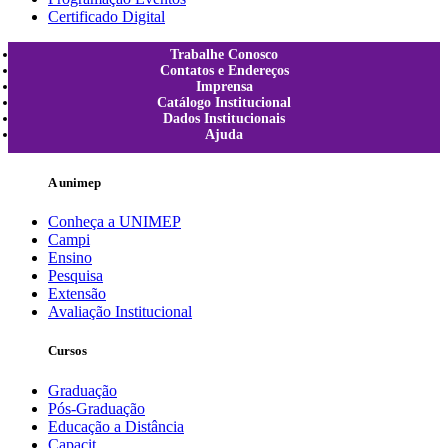
Certificado Digital
Trabalhe Conosco
Contatos e Endereços
Imprensa
Catálogo Institucional
Dados Institucionais
Ajuda
A unimep
Conheça a UNIMEP
Campi
Ensino
Pesquisa
Extensão
Avaliação Institucional
Cursos
Graduação
Pós-Graduação
Educação a Distância
Capacit